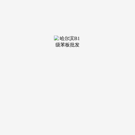
装修建
材知识
装修建
材百科
联系我
们
新闻中心
分类
关于我们
装修建材知识
装修建材百科
联系我们
栏目导航
关于我们