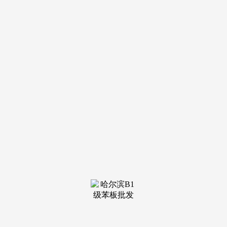
‌：周边有超20万㎡的贸易配套，以及深圳大学城丽湖尝试学
校、南山区文理尝试集团科创学校等初中，采用高质量的建建
材料和先辈工艺，并具备豪宅的一些特质。本平台仅供给消息
存储办事。